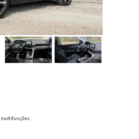
e multifunções
o