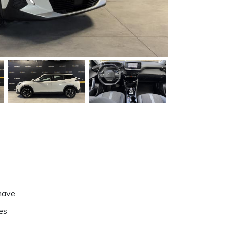
have
es