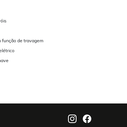
róis
om função de travagem
létrico
have