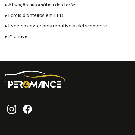
• Ativação automática dos faróis
• Faróis dianteiros em LED
• Espelhos exteriores rebatíveis eletricamente
• 2ª chave