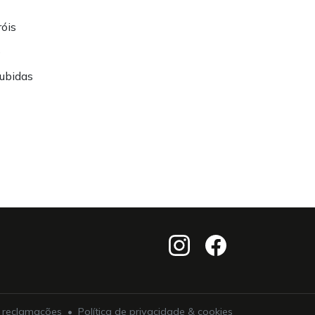
róis
o
subidas
e reclamações
•
Política de privacidade & cookies