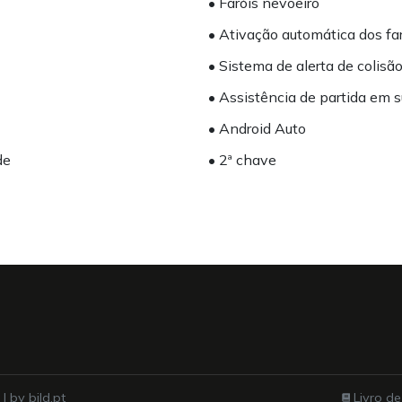
• Faróis nevoeiro
• Ativação automática dos fa
• Sistema de alerta de colisã
• Assistência de partida em 
• Android Auto
de
• 2ª chave
 | by
bild.pt
Livro d