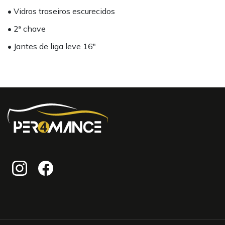
• Vidros traseiros escurecidos
• 2ª chave
• Jantes de liga leve 16"