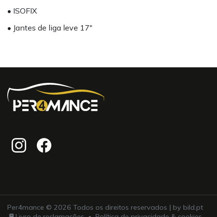
• ISOFIX
• Jantes de liga leve 17"
Per4mance © 2026 Todos os direitos reservados | by
bild.pt
Livro de reclamações
•
Política de privacidade & cookies