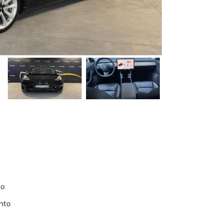
to
nto