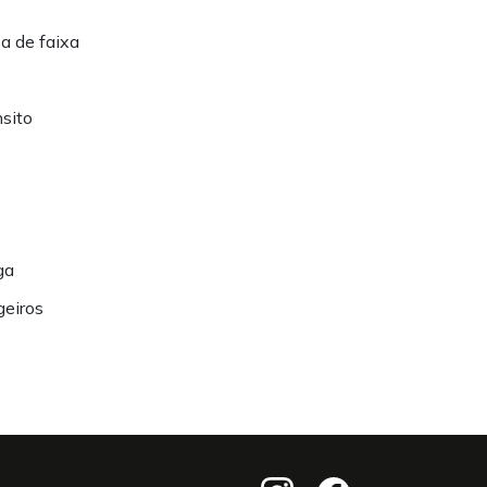
ça de faixa
nsito
o
ga
geiros