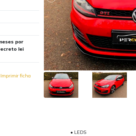
meses por
ecreto lei
Imprimir ficha
• LEDS